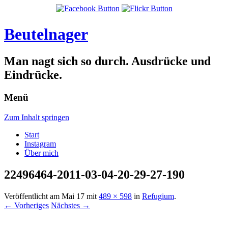
Beutelnager
Man nagt sich so durch. Ausdrücke und
Eindrücke.
Menü
Zum Inhalt springen
Start
Instagram
Über mich
22496464-2011-03-04-20-29-27-190
Veröffentlicht am
Mai 17
mit
489 × 598
in
Refugium
.
← Vorheriges
Nächstes →