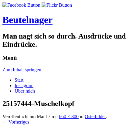
Beutelnager
Man nagt sich so durch. Ausdrücke und
Eindrücke.
Menü
Zum Inhalt springen
Start
Instagram
Über mich
25157444-Muschelkopf
Veröffentlicht am
Mai 17
mit
660 × 800
in
Osterbilder
.
← Vorheriges