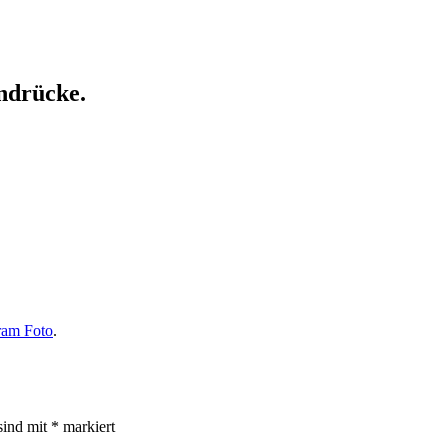
ndrücke.
ram Foto
.
sind mit
*
markiert