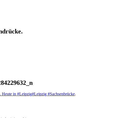
ndrücke.
284229632_n
g. Heute in #Leipzig#Leipzig #Sachsenbrücke
.