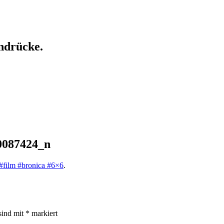
ndrücke.
0087424_n
#film #bronica #6×6
.
sind mit
*
markiert