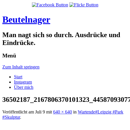
Beutelnager
Man nagt sich so durch. Ausdrücke und
Eindrücke.
Menü
Zum Inhalt springen
Start
Instagram
Über mich
36502187_2167806370101323_4458709307
Veröffentlicht am
Juli 9
mit
640 × 640
in
Wartende#Leipzig #Park
#Skulptur
.