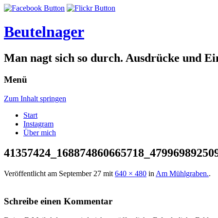
Beutelnager
Man nagt sich so durch. Ausdrücke und Ei
Menü
Zum Inhalt springen
Start
Instagram
Über mich
41357424_168874860665718_47996989250
Veröffentlicht am
September 27
mit
640 × 480
in
Am Mühlgraben.
.
Schreibe einen Kommentar