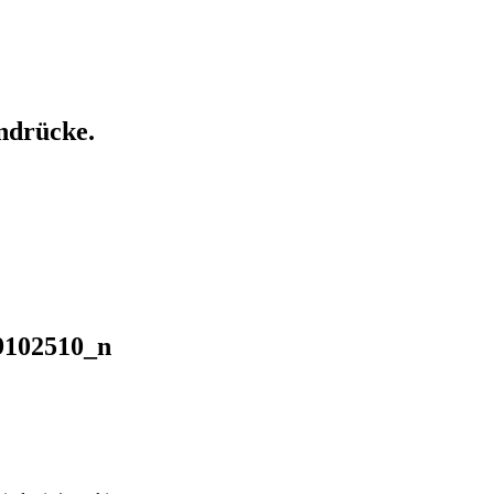
ndrücke.
9102510_n