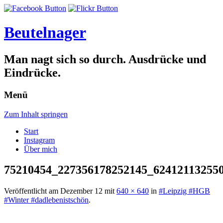
Beutelnager
Man nagt sich so durch. Ausdrücke und
Eindrücke.
Menü
Zum Inhalt springen
Start
Instagram
Über mich
75210454_227356178252145_62412113255
Veröffentlicht am
Dezember 12
mit
640 × 640
in
#Leipzig #HGB
#Winter #dadlebenistschön
.