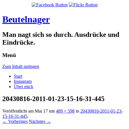
Beutelnager
Man nagt sich so durch. Ausdrücke und
Eindrücke.
Menü
Zum Inhalt springen
Start
Instagram
Über mich
20430816-2011-01-23-15-16-31-445
Veröffentlicht am
Mai 17
mit
489 × 598
in
20430816-2011-01-23-
15-16-31-445
.
← Vorheriges
Nächstes →