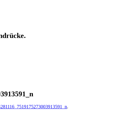
ndrücke.
03913591_n
4281116_7519175273003913591_n
.