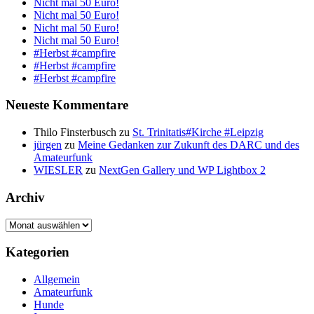
Nicht mal 50 Euro!
Nicht mal 50 Euro!
Nicht mal 50 Euro!
Nicht mal 50 Euro!
#Herbst #campfire
#Herbst #campfire
#Herbst #campfire
Neueste Kommentare
Thilo Finsterbusch
zu
St. Trinitatis#Kirche #Leipzig
jürgen
zu
Meine Gedanken zur Zukunft des DARC und des
Amateurfunk
WIESLER
zu
NextGen Gallery und WP Lightbox 2
Archiv
Archiv
Kategorien
Allgemein
Amateurfunk
Hunde