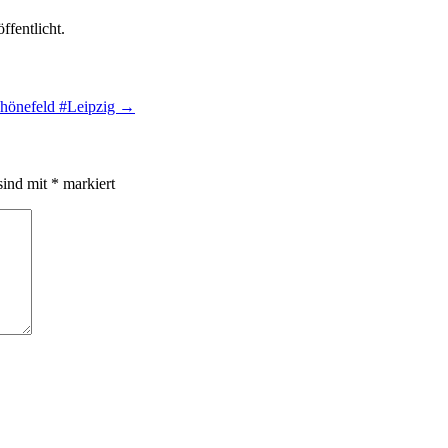
ffentlicht.
hönefeld #Leipzig
→
sind mit
*
markiert