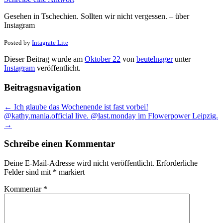
Gesehen in Tschechien. Sollten wir nicht vergessen. – über
Instagram
Posted by
Intagrate Lite
Dieser Beitrag wurde am
Oktober 22
von
beutelnager
unter
Instagram
veröffentlicht.
Beitragsnavigation
←
Ich glaube das Wochenende ist fast vorbei!
@kathy.mania.official live. @last.monday im Flowerpower Leipzig.
→
Schreibe einen Kommentar
Deine E-Mail-Adresse wird nicht veröffentlicht.
Erforderliche
Felder sind mit
*
markiert
Kommentar
*