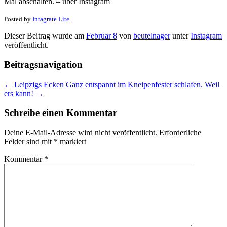
Mal abschalten. – über Instagram
Posted by
Intagrate Lite
Dieser Beitrag wurde am
Februar 8
von
beutelnager
unter
Instagram
veröffentlicht.
Beitragsnavigation
←
Leipzigs Ecken
Ganz entspannt im Kneipenfester schlafen. Weil
ers kann!
→
Schreibe einen Kommentar
Deine E-Mail-Adresse wird nicht veröffentlicht.
Erforderliche
Felder sind mit
*
markiert
Kommentar
*