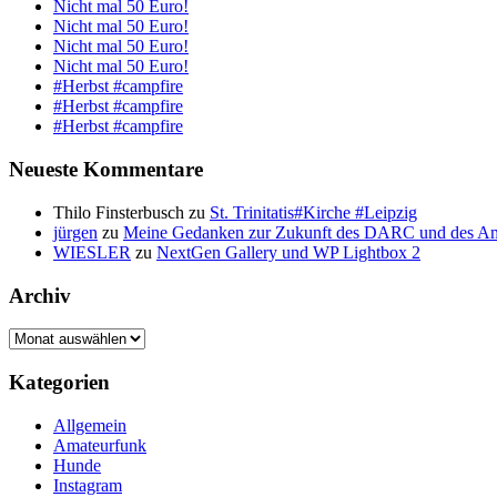
Nicht mal 50 Euro!
Nicht mal 50 Euro!
Nicht mal 50 Euro!
Nicht mal 50 Euro!
#Herbst #campfire
#Herbst #campfire
#Herbst #campfire
Neueste Kommentare
Thilo Finsterbusch
zu
St. Trinitatis#Kirche #Leipzig
jürgen
zu
Meine Gedanken zur Zukunft des DARC und des A
WIESLER
zu
NextGen Gallery und WP Lightbox 2
Archiv
Archiv
Kategorien
Allgemein
Amateurfunk
Hunde
Instagram