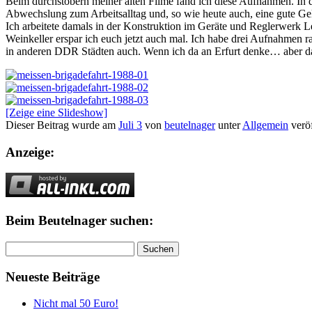
Beim durchstöbern meiner alten Filme fand ich diese Aufnahmen. In 
Abwechslung zum Arbeitsalltag und, so wie heute auch, eine gute Ge
Ich arbeitete damals in der Konstruktion im Geräte und Reglerwerk 
Weinkeller erspar ich euch jetzt auch mal. Ich habe drei Aufnahmen
in anderen DDR Städten auch. Wenn ich da an Erfurt denke… aber das
[Zeige eine Slideshow]
Dieser Beitrag wurde am
Juli 3
von
beutelnager
unter
Allgemein
veröf
Anzeige:
Beim Beutelnager suchen:
Suchen
nach:
Neueste Beiträge
Nicht mal 50 Euro!