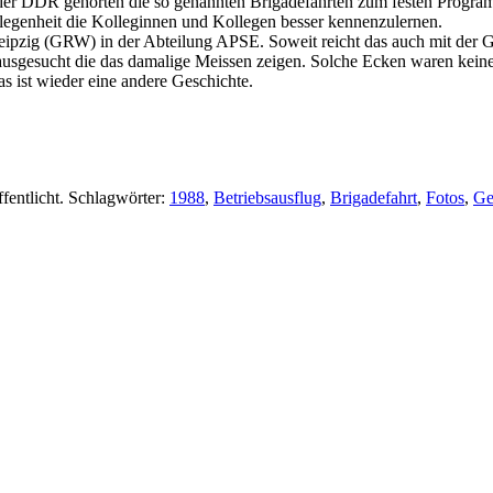
der DDR gehörten die so genannten Brigadefahrten zum festen Program
legenheit die Kolleginnen und Kollegen besser kennenzulernen.
Leipzig (GRW) in der Abteilung APSE. Soweit reicht das auch mit der 
 rausgesucht die das damalige Meissen zeigen. Solche Ecken waren kei
 ist wieder eine andere Geschichte.
fentlicht. Schlagwörter:
1988
,
Betriebsausflug
,
Brigadefahrt
,
Fotos
,
Ge