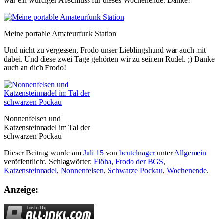
war ein würdiger Abschluss für dieses Wochenende. Danke!
Meine portable Amateurfunk Station
Und nicht zu vergessen, Frodo unser Lieblingshund war auch mit
dabei. Und diese zwei Tage gehörten wir zu seinem Rudel. ;) Danke
auch an dich Frodo!
Nonnenfelsen und
Katzensteinnadel im Tal der
schwarzen Pockau
Dieser Beitrag wurde am
Juli 15
von
beutelnager
unter
Allgemein
veröffentlicht. Schlagwörter:
Flöha
,
Frodo der BGS
,
Katzensteinnadel
,
Nonnenfelsen
,
Schwarze Pockau
,
Wochenende
.
Anzeige: