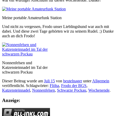
war ein würdiger Abschluss für dieses Wochenende. Danke!
Meine portable Amateurfunk Station
Und nicht zu vergessen, Frodo unser Lieblingshund war auch mit
dabei. Und diese zwei Tage gehörten wir zu seinem Rudel. ;) Danke
auch an dich Frodo!
Nonnenfelsen und
Katzensteinnadel im Tal der
schwarzen Pockau
Dieser Beitrag wurde am
Juli 15
von
beutelnager
unter
Allgemein
veröffentlicht. Schlagwörter:
Flöha
,
Frodo der BGS
,
Katzensteinnadel
,
Nonnenfelsen
,
Schwarze Pockau
,
Wochenende
.
Anzeige: