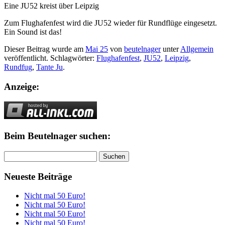
Eine JU52 kreist über Leipzig
Zum Flughafenfest wird die JU52 wieder für Rundflüge eingesetzt.
Ein Sound ist das!
Dieser Beitrag wurde am
Mai 25
von
beutelnager
unter
Allgemein
veröffentlicht. Schlagwörter:
Flughafenfest
,
JU52
,
Leipzig
,
Rundfug
,
Tante Ju
.
Anzeige:
Beim Beutelnager suchen:
Suchen
nach:
Neueste Beiträge
Nicht mal 50 Euro!
Nicht mal 50 Euro!
Nicht mal 50 Euro!
Nicht mal 50 Euro!