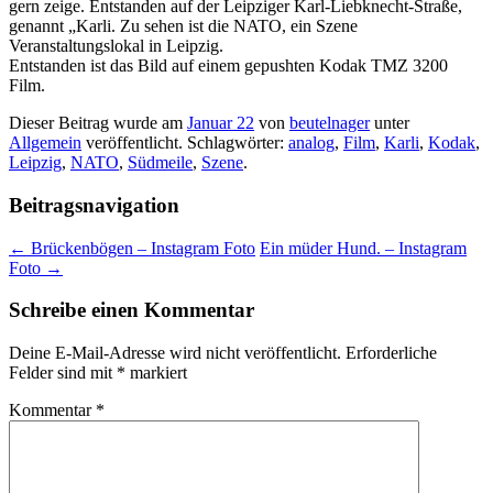
gern zeige. Entstanden auf der Leipziger Karl-Liebknecht-Straße,
genannt „Karli. Zu sehen ist die NATO, ein Szene
Veranstaltungslokal in Leipzig.
Entstanden ist das Bild auf einem gepushten Kodak TMZ 3200
Film.
Dieser Beitrag wurde am
Januar 22
von
beutelnager
unter
Allgemein
veröffentlicht. Schlagwörter:
analog
,
Film
,
Karli
,
Kodak
,
Leipzig
,
NATO
,
Südmeile
,
Szene
.
Beitragsnavigation
←
Brückenbögen – Instagram Foto
Ein müder Hund. – Instagram
Foto
→
Schreibe einen Kommentar
Deine E-Mail-Adresse wird nicht veröffentlicht.
Erforderliche
Felder sind mit
*
markiert
Kommentar
*