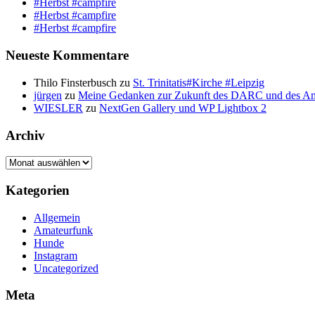
#Herbst #campfire
#Herbst #campfire
#Herbst #campfire
Neueste Kommentare
Thilo Finsterbusch
zu
St. Trinitatis#Kirche #Leipzig
jürgen
zu
Meine Gedanken zur Zukunft des DARC und des A
WIESLER
zu
NextGen Gallery und WP Lightbox 2
Archiv
Archiv
Kategorien
Allgemein
Amateurfunk
Hunde
Instagram
Uncategorized
Meta