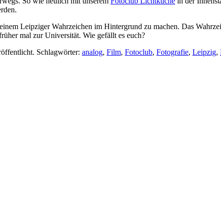
rwegs. So wie neulich mit unserem
Fotoclub Lichtküche
in der Innenst
rden.
it einem Leipziger Wahrzeichen im Hintergrund zu machen. Das Wahrze
her mal zur Universität. Wie gefällt es euch?
öffentlicht. Schlagwörter:
analog
,
Film
,
Fotoclub
,
Fotografie
,
Leipzig
,