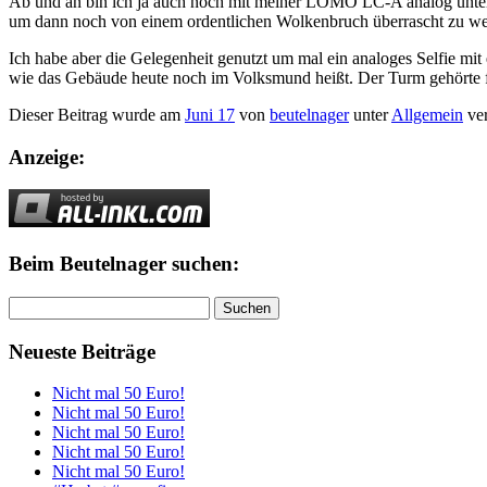
Ab und an bin ich ja auch noch mit meiner LOMO LC-A analog unte
um dann noch von einem ordentlichen Wolkenbruch überrascht zu we
Ich habe aber die Gelegenheit genutzt um mal ein analoges Selfie m
wie das Gebäude heute noch im Volksmund heißt. Der Turm gehörte frü
Dieser Beitrag wurde am
Juni 17
von
beutelnager
unter
Allgemein
ver
Anzeige:
Beim Beutelnager suchen:
Suchen
nach:
Neueste Beiträge
Nicht mal 50 Euro!
Nicht mal 50 Euro!
Nicht mal 50 Euro!
Nicht mal 50 Euro!
Nicht mal 50 Euro!