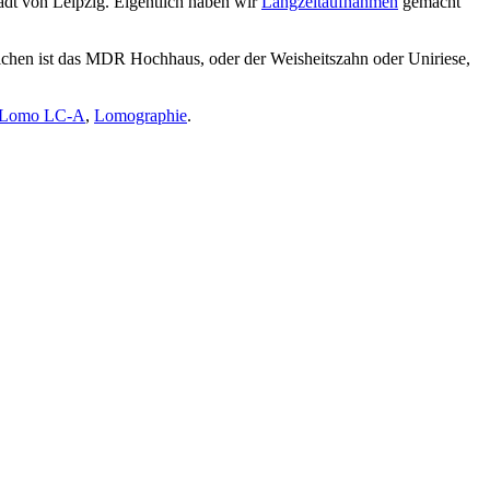
adt von Leipzig. Eigentlich haben wir
Langzeitaufnahmen
gemacht
ichen ist das MDR Hochhaus, oder der Weisheitszahn oder Uniriese,
Lomo LC-A
,
Lomographie
.