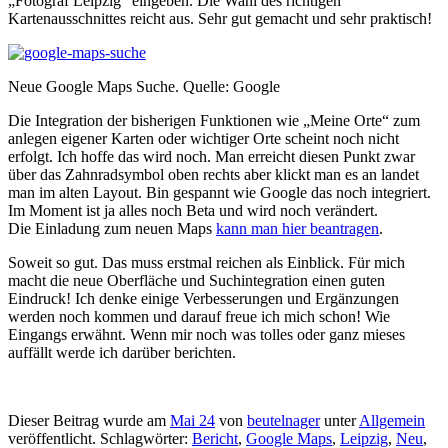
„Fotograf Leipzig“ eingeben. Die Wahl des richtigen
Kartenausschnittes reicht aus. Sehr gut gemacht und sehr praktisch!
Neue Google Maps Suche. Quelle: Google
Die Integration der bisherigen Funktionen wie „Meine Orte“ zum
anlegen eigener Karten oder wichtiger Orte scheint noch nicht
erfolgt. Ich hoffe das wird noch. Man erreicht diesen Punkt zwar
über das Zahnradsymbol oben rechts aber klickt man es an landet
man im alten Layout. Bin gespannt wie Google das noch integriert.
Im Moment ist ja alles noch Beta und wird noch verändert.
Die Einladung zum neuen Maps
kann man hier beantragen
.
Soweit so gut. Das muss erstmal reichen als Einblick. Für mich
macht die neue Oberfläche und Suchintegration einen guten
Eindruck! Ich denke einige Verbesserungen und Ergänzungen
werden noch kommen und darauf freue ich mich schon! Wie
Eingangs erwähnt. Wenn mir noch was tolles oder ganz mieses
auffällt werde ich darüber berichten.
Dieser Beitrag wurde am
Mai 24
von
beutelnager
unter
Allgemein
veröffentlicht. Schlagwörter:
Bericht
,
Google Maps
,
Leipzig
,
Neu
,