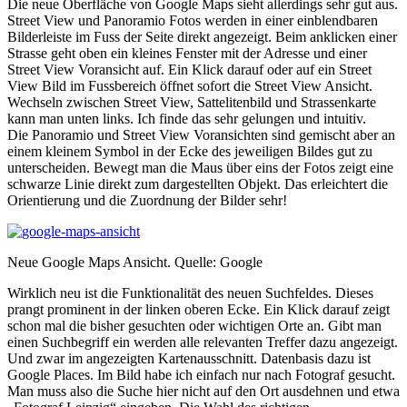
Die neue Oberfläche von Google Maps sieht allerdings sehr gut aus.
Street View und Panoramio Fotos werden in einer einblendbaren
Bilderleiste im Fuss der Seite direkt angezeigt. Beim anklicken einer
Strasse geht oben ein kleines Fenster mit der Adresse und einer
Street View Voransicht auf. Ein Klick darauf oder auf ein Street
View Bild im Fussbereich öffnet sofort die Street View Ansicht.
Wechseln zwischen Street View, Sattelitenbild und Strassenkarte
kann man unten links. Ich finde das sehr gelungen und intuitiv.
Die Panoramio und Street View Voransichten sind gemischt aber an
einem kleinem Symbol in der Ecke des jeweiligen Bildes gut zu
unterscheiden. Bewegt man die Maus über eins der Fotos zeigt eine
schwarze Linie direkt zum dargestellten Objekt. Das erleichtert die
Orientierung und die Zuordnung der Bilder sehr!
Neue Google Maps Ansicht. Quelle: Google
Wirklich neu ist die Funktionalität des neuen Suchfeldes. Dieses
prangt prominent in der linken oberen Ecke. Ein Klick darauf zeigt
schon mal die bisher gesuchten oder wichtigen Orte an. Gibt man
einen Suchbegriff ein werden alle relevanten Treffer dazu angezeigt.
Und zwar im angezeigten Kartenausschnitt. Datenbasis dazu ist
Google Places. Im Bild habe ich einfach nur nach Fotograf gesucht.
Man muss also die Suche hier nicht auf den Ort ausdehnen und etwa